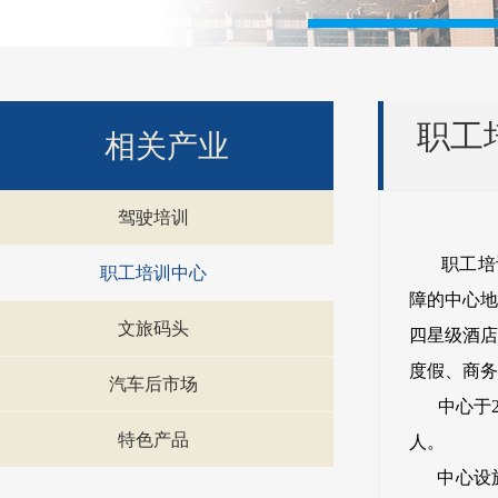
职工
相关产业
驾驶培训
职工培训
职工培训中心
障的中心地
文旅码头
四星级酒
度假、商务
汽车后市场
中心于20
特色产品
人。
中心设施