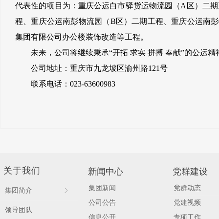
代表性的项目为：重庆公运白市驿货运物流园（A区）二
程、重庆公运南彭物流园（B区）二期工程、重庆公运南彭物流园
集团有限公司办公楼装饰改造等工程。
未来，公司将继续秉承“开拓 求实 拼搏 奉献”的公运
公司地址：重庆市九龙坡区渝州路121号
联系电话：023-63600983
关于我们
新闻中心
党群建设
集团新闻
党群动态
集团简介
ꁕ
公司公告
党建视频
领导团队
信息公开
专项工作