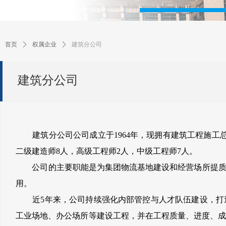
首页
ꄲ
权属企业
ꄲ
建筑分公司
建筑分公司
建筑分公司公司成立于1964年，现拥有建筑工程施工总
二级建造师8人，高级工程师2人，中级工程师7人。
公司的主要职能是为集团物流基地建设和经营场所提质增
用。
近5年来，公司持续强化内部管控与人才队伍建设，打造
工业场地、办公场所等建设工程，并在工程质量、进度、