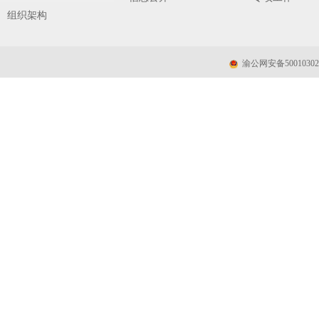
组织架构
渝公网安备50010302