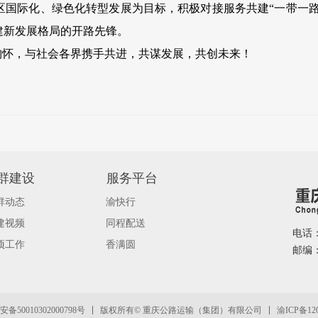
区国际化、绿色化转型发展为目标，积极对接服务共建“一带一路
建新发展格局的开路先锋。
怀，与社会各界携手共进，共谋发展，共创未来！
群建设
服务平台
群动态
渝快行
建视频
同程配送
电话：0
项工作
香满圆
邮编
渝ICP备120
备50010302000798号
版权所有© 重庆公路运输（集团）有限公司